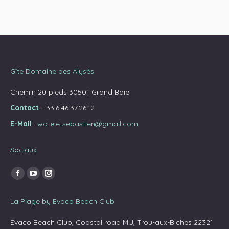
Gîte Domaine des Alysés
Chemin 20 pieds 30501 Grand Baie
Contact
:
+33.6.46.37.26.12
E-Mail
:
wateletsebastien@gmail.com
Sociaux
Trouvez nous sur :
La
La
La
page
page
page
La Plage by Evaco Beach Club
Facebook
YouTube
Instagram
s'ouvre
s'ouvre
s'ouvre
Evaco Beach Club, Coastal road MU, Trou-aux-Biches 22321