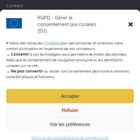
dans
dans
dans
Contact
une
une
une
RGPD - Gérer le
nouvelle
nouvelle
nouvelle
Trouvez nous sur :
consentement aux cookies
fenêtre
fenêtre
fenêtre
La
La
La
(EU)
page
page
page
Recherche rapide…
>
Notre site utilise des
Cookies
pour personnaliser et améliorer votre
Facebook
Instagram
Site
confort d'utilisation et l’expérience de nos utilisateurs.
s'ouvre
s'ouvre
Web
Recherche
→ Consentir
à ces technologies nous permettra de traiter des données
telles que le comportement de navigation anonyme ou les identifiants
dans
dans
s'ouvre
:
uniques sur ce site.
une
une
dans
→ Ne pas consentir
ou retirer son consentement peut nuire à certaines
nouvelle
nouvelle
une
caractéristiques et fonctions.
fenêtre
fenêtre
nouvelle
fenêtre
Accepter
Domaine des Alysés
©2025. All rights reserved.
Refuser
Voir les préférences
Politique de cookies
Politique de confidentialité