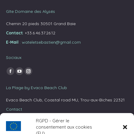
Gîte Domaine des Alysés
Chemin 20 pieds 30501 Grand Baie
Contact
:
+33.6.46.37.26.12
E-Mail
:
wateletsebastien@gmail.com
Sociaux
Trouvez nous sur :
La
La
La
page
page
page
La Plage by Evaco Beach Club
Facebook
YouTube
Instagram
s'ouvre
s'ouvre
s'ouvre
Evaco Beach Club, Coastal road MU, Trou-aux-Biches 22321
dans
dans
dans
Contact
une
une
une
RGPD - Gérer le
nouvelle
nouvelle
nouvelle
Trouvez nous sur :
consentement aux cookies
fenêtre
fenêtre
fenêtre
La
La
La
(EU)