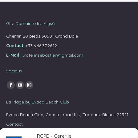
Gîte Domaine des Alysés
Chemin 20 pieds 30501 Grand Baie
Contact
:
+33.6.46.37.26.12
E-Mail
:
wateletsebastien@gmail.com
Sociaux
Trouvez nous sur :
La
La
La
page
page
page
La Plage by Evaco Beach Club
Facebook
YouTube
Instagram
s'ouvre
s'ouvre
s'ouvre
Evaco Beach Club, Coastal road MU, Trou-aux-Biches 22321
dans
dans
dans
Contact
une
une
une
RGPD - Gérer le
nouvelle
nouvelle
nouvelle